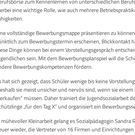
erufsbörse zum Kennenlernen von unterschiedlichen Berufen
ierbei eine wichtige Rolle, wie auch mehrere Betriebsprakt
ähigkeiten.
ine vollständige Bewerbungsmappe präsentieren zu können,
ünktlich zum Bewerbungstermin erscheinen, Blickkontakt ha
iese Dinge können bei einem Vorstellungsgespräch entsche
ugendlichen sein. Mit dem Bewerbungsplanspiel will die Schu
ndere Bewerbungskompetenzen fördern.
s hat sich gezeigt, dass Schüler wenige bis keine Vorstel
eshalb sie meist unsicher und nervös sind, wenn sie einem
verkaufen“ müssen. Daher trainiert die Jugendsozialarbeit d
chützlinge „für den Tag X“ und organisiert ein Bewerbungss
n mühevoller Kleinarbeit gelang es Sozialpädagogin Sandra 
euer wieder, die Vertreter von 16 Firmen und Einrichtungen