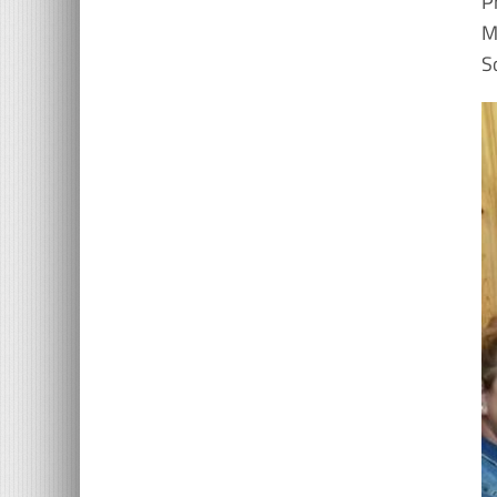
P
M
S