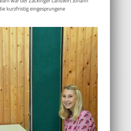
rteam war der Zackinger Landwirt Johann
ie kurzfristig eingesprungene