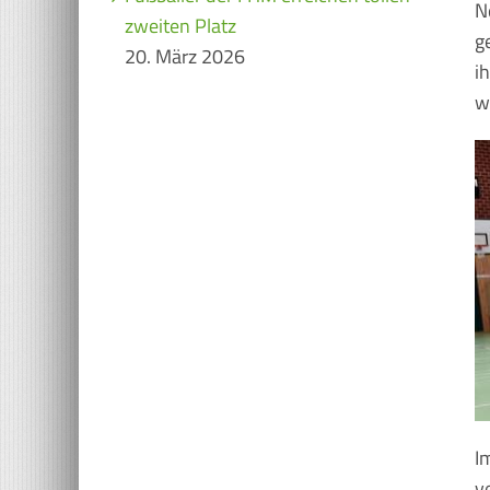
N
zweiten Platz
g
20. März 2026
i
w
I
v