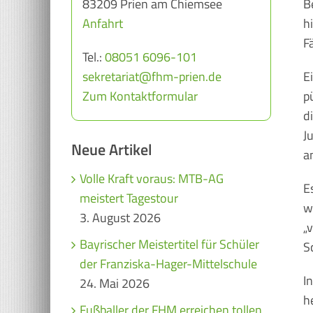
83209 Prien am Chiemsee
B
Anfahrt
h
F
Tel.:
08051 6096-101
sekretariat@fhm-prien.de
E
Zum Kontaktformular
p
d
J
Neue Artikel
a
Volle Kraft voraus: MTB-AG
E
meistert Tagestour
w
3. August 2026
„
Bayrischer Meistertitel für Schüler
S
der Franziska-Hager-Mittelschule
I
24. Mai 2026
h
Fußballer der FHM erreichen tollen