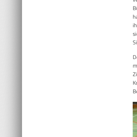
B
h
i
s
S
D
m
Z
K
B