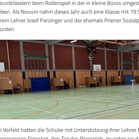
euntklässlern beim Rollenspiel in der in kleine Büros umgest
eben. Als Novum nahm dieses Jahr auch eine Klasse mit 19 
hrem Lehrer Josef Parzinger und der ehemals Priener Sozial
urden.
m Vorfeld hatten die Schüler mit Unterstützung ihrer Lehre
ergangenen Dienstag, den Tag des Planspiels, mussten sie d