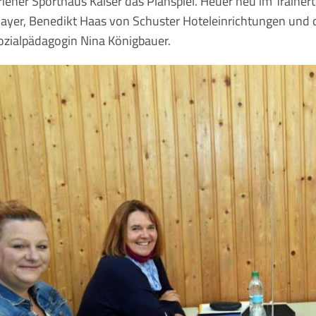
riener Sporthaus Kaiser das Planspiel. Heuer neu im Traine
ayer, Benedikt Haas von Schuster Hoteleinrichtungen und d
ozialpädagogin Nina Königbauer.