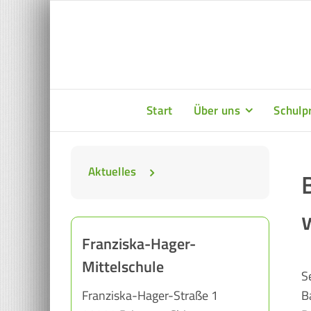
Zum
Inhalt
springen
Start
Über uns
Schulpr
Aktuelles
Franziska-Hager-
Mittelschule
S
Franziska-Hager-Straße 1
B