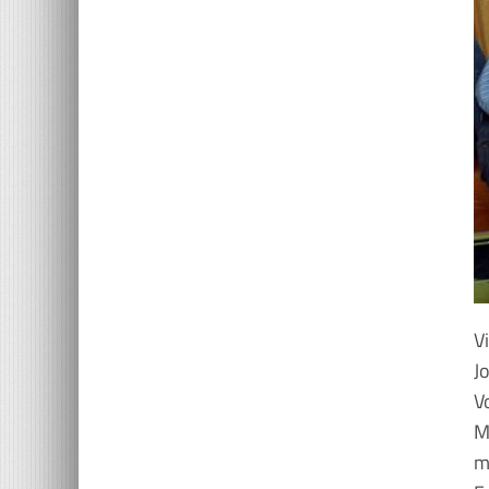
V
J
V
M
m