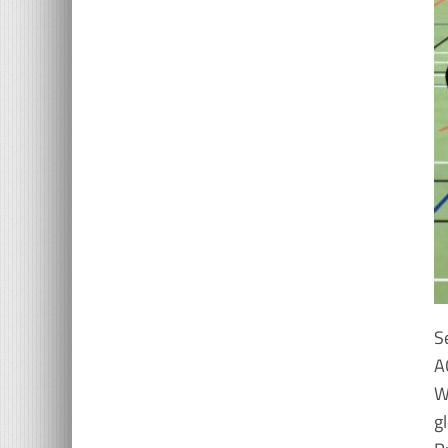
S
A
W
g