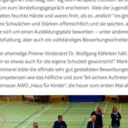
üro zum Vorstellungsgespräch erscheinen. Viele der Jugendli
atten feuchte Hände und waren froh, als es „endlich“ los g
hre Schwächen und Stärken offensichtlich und sie spürten, 
ie sich um einen Ausbildungsplatz bewerben – unter andere
itzhaltung, aber auch ein vollständiges Bewerbungsschreibe
er ehemalige Priener Kinderarzt Dr. Wolfgang Käferlein hält d
ir so etwas auch für die eigene Schulzeit gewünscht!“. Mar
immerei lobte die oftmals sehr gut gestalteten Bewerbungs
ompetenzen wie das höfliche und zum Teil sichere Auftre
ernauer AWO „Haus für Kinder“, die heuer zum ersten Mal als