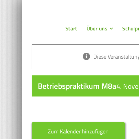
Zum
Inhalt
springen
Start
Über uns
Schulpr
Diese Veranstaltung
Betriebspraktikum M8a
4. Nov
Zum Kalender hinzufügen