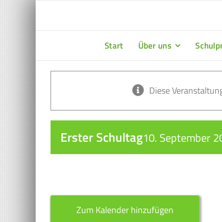
Zum
Inhalt
springen
Start
Über uns
Schulpr
Diese Veranstaltung
Erster Schultag
10. September 20
Zum Kalender hinzufügen