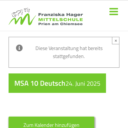
Zum
Inhalt
springen
×
Diese Veranstaltung hat bereits
stattgefunden.
MSA 10 Deutsch
24. Juni 2025
Zum Kalender hinzufügen