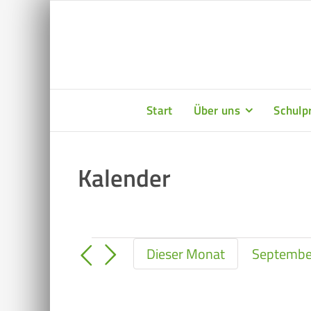
Zum
Inhalt
springen
Start
Über uns
Schulpr
Kalender
Veranstaltungen
Septembe
Dieser Monat
Datum
wählen