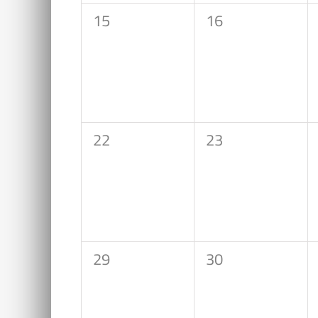
0
0
15
16
Veranstaltungen,
Veranstaltungen
0
0
22
23
Veranstaltungen,
Veranstaltungen
0
0
29
30
Veranstaltungen,
Veranstaltungen