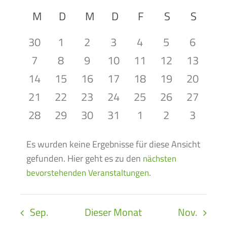
Datum
Ansic
Kalender
wählen.
M
Montag
D
Dienstag
M
Mittwoch
D
Donnerstag
F
Freitag
S
Samstag
S
Naviga
Sonnt
Navig
von
0
0
0
0
0
0
0
30
1
2
3
4
5
6
Veranstaltungen
Veranstaltungen
Veranstaltungen
Veranstaltungen
Veranstaltungen
Veranstaltungen
Veranstaltun
Veranst
0
0
0
0
0
0
0
7
8
9
10
11
12
13
Veranstaltungen
Veranstaltungen
Veranstaltungen
Veranstaltungen
Veranstaltungen
Veranstaltun
Veranst
0
0
0
0
0
0
0
14
15
16
17
18
19
20
Veranstaltungen
Veranstaltungen
Veranstaltungen
Veranstaltungen
Veranstaltungen
Veranstaltun
Veranst
0
0
0
0
0
0
0
21
22
23
24
25
26
27
Veranstaltungen
Veranstaltungen
Veranstaltungen
Veranstaltungen
Veranstaltungen
Veranstaltun
Veranst
0
0
0
0
0
0
0
28
29
30
31
1
2
3
Veranstaltungen
Veranstaltungen
Veranstaltungen
Veranstaltungen
Veranstaltungen
Veranstaltun
Veranst
Es wurden keine Ergebnisse für diese Ansicht
gefunden. Hier geht es zu den
nächsten
Hinweis
.
bevorstehenden Veranstaltungen
Sep.
Dieser Monat
Nov.