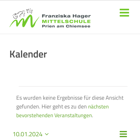
Zum
Inhalt
springen
Kalender
Veranstaltungen
Es wurden keine Ergebnisse für diese Ansicht
gefunden. Hier geht es zu den
nächsten
Hinweis
.
bevorstehenden Veranstaltungen
Veran
10.01.2024
Ansich
Monat