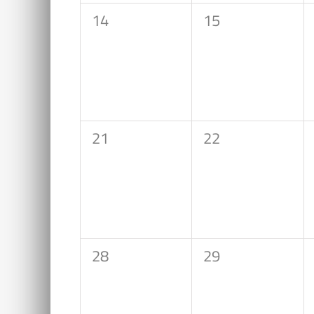
0
0
14
15
Veranstaltungen,
Veranstaltungen
0
0
21
22
Veranstaltungen,
Veranstaltungen
0
0
28
29
Veranstaltungen,
Veranstaltungen