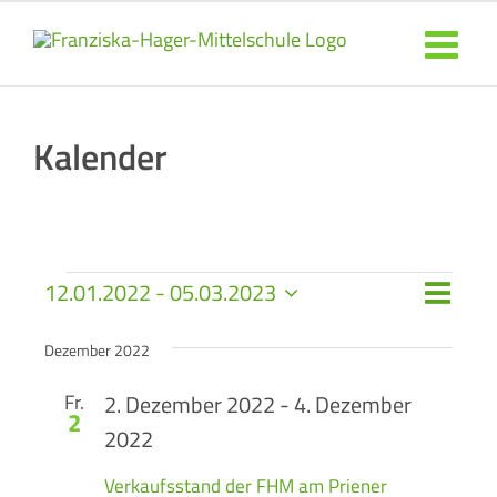
Zum
Inhalt
springen
Kalender
Veranstaltungen
Veran
12.01.2022
 - 
05.03.2023
Ansich
Liste
Datum
Ansic
wählen.
Naviga
Dezember 2022
Navig
Fr.
2. Dezember 2022
-
4. Dezember
2
2022
Verkaufsstand der FHM am Priener