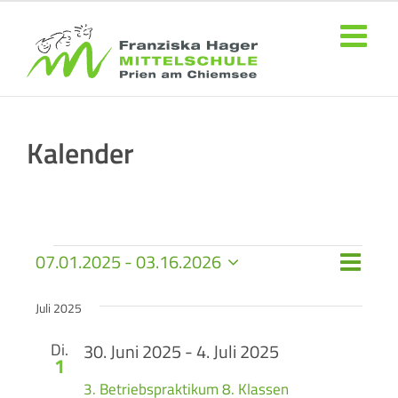
Zum
Inhalt
springen
Kalender
Veranstaltungen
Veran
07.01.2025
 - 
03.16.2026
Ansich
Liste
Datum
Ansic
wählen.
Naviga
Juli 2025
Navig
Di.
30. Juni 2025
-
4. Juli 2025
1
3. Betriebspraktikum 8. Klassen